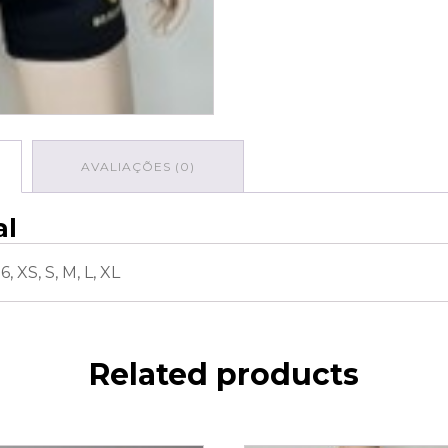
AVALIAÇÕES (0)
al
 16, XS, S, M, L, XL
Related products